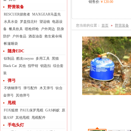
销售价:
￥120.00
野营装备
RESCUER拯救者
MAXGEAR马盖先
水具水壶
罗盘指北针
望远镜
电器设
您当前的位置：
首页
»
野营装备
备
餐具炊具
喷枪焊枪
户外周边
防身
防护
户外食品
酒壶油壶
救生索伞绳
帐篷睡袋
随身EDC
钛制品
酷友cooyoo
多用工具
黑猫
Black Cat
其他
指甲钳
钥匙扣
综合套
装
弹弓
不锈钢弹弓
弹弓配件
木叉弹弓
钛合
金弹弓
其他弹弓
甩棍
FOX狐狸
PAUL保罗甩棍
GAS蚂蚁
原
装ASP
其他甩棍
甩棍配件
手电头灯