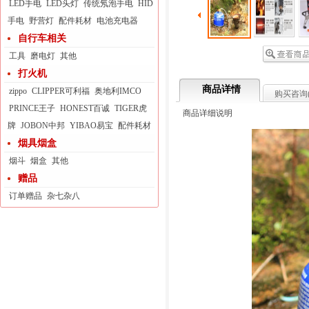
LED手电
LED头灯
传统氖泡手电
HID
手电
野营灯
配件耗材
电池充电器
自行车相关
工具
磨电灯
其他
打火机
商品详情
zippo
CLIPPER可利福
奥地利IMCO
购买咨询
PRINCE王子
HONEST百诚
TIGER虎
商品详细说明
牌
JOBON中邦
YIBAO易宝
配件耗材
烟具烟盒
烟斗
烟盒
其他
赠品
订单赠品
杂七杂八