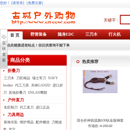
您好
！
[请登录]
[免费注册]
关键字：
野营装备
随身EDC
三刃木
打火机
首 页
点此链接进老站点！但仅供查询不能下单
商品分类
热卖推荐
折叠刀
三刃木
刀匠精品
瑞士军刀
NAVY
brother
代工刀具
关铸GANZO
进口折
刀
其他折叠刀
ENLAN鹰朗
户外直刀
名匠制刀
代工直刀
进口正品
刀具周边
清仓价神箭战旗630钛金版铜套
装饰吊坠
维护用品
配件螺丝
刀鞘皮
弓眼反曲球卡六股弹弓
市场价:
￥298.00
套
其它