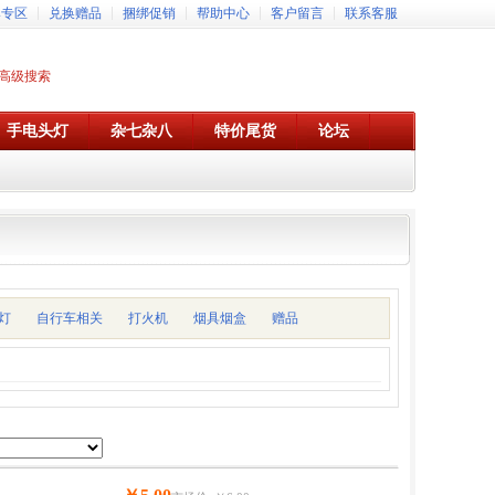
牌专区
兑换赠品
捆绑促销
帮助中心
客户留言
联系客服
高级搜索
手电头灯
杂七杂八
特价尾货
论坛
灯
自行车相关
打火机
烟具烟盒
赠品