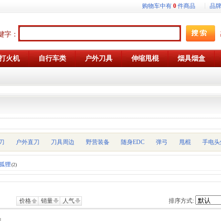
购物车中有
0
件商品
品
键字：
打火机
自行车类
户外刀具
伸缩甩棍
烟具烟盒
刀
户外直刀
刀具周边
野营装备
随身EDC
弹弓
甩棍
手电头
X狐狸
(2)
价格
销量
人气
排序方式: