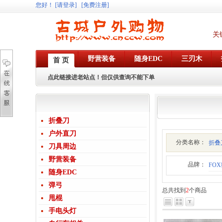
您好
！
[请登录]
[免费注册]
关
野营装备
随身EDC
三刃木
首 页
点此链接进老站点！但仅供查询不能下单
折叠刀
户外直刀
分类名称：
折叠
刀具周边
野营装备
品牌：
FO
随身EDC
弹弓
总共找到
2
个商品
甩棍
手电头灯