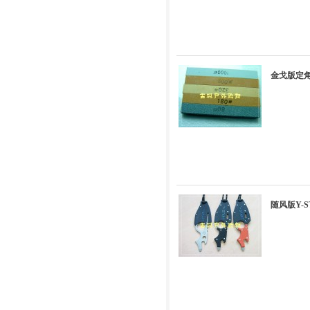
金戈版定角
随风版Y-