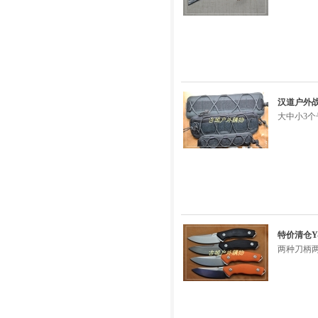
汉道户外
大中小3个
特价清仓Y
两种刀柄