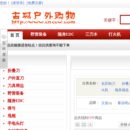
您好
！
[请登录]
[免费注册]
关键字：
野营装备
随身EDC
三刃木
打火机
首 页
点此链接进老站点！但仅供查询不能下单
折叠刀
户外直刀
分类名称：
名匠制刀
折叠
刀具周边
火机
烟具烟盒
野营装备
随身EDC
品牌：
汉道
看说明
(1)
(
弹弓
甩棍
总共找到
13
个商品
手电头灯
价格