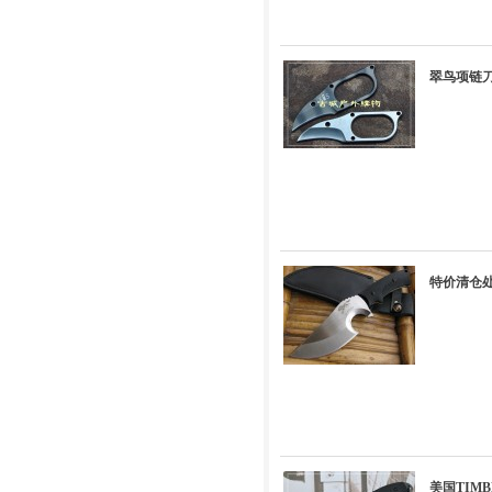
翠鸟项链刀
特价清仓
美国TIMB