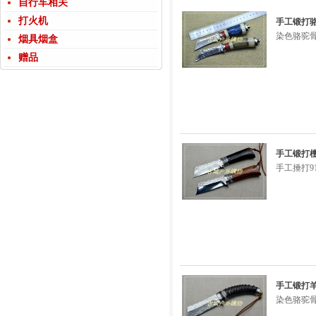
自行车相关
打火机
手工锻打
染色骆驼骨
烟具烟盒
赠品
手工锻打檀
手工捶打9
手工锻打
染色骆驼骨