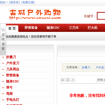
您好
！
[请登录]
[免费注册]
关键字：
野营装备
随身EDC
三刃木
打火机
首 页
点此链接进老站点！但仅供查询不能下单
折叠刀
户外直刀
分类名称：
折叠刀
户外直
刀具周边
野营装备
价格
随身EDC
弹弓
甩棍
非常抱歉，没有找到
手电头灯