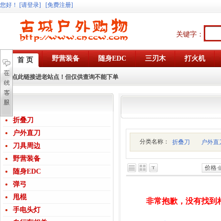
您好
！
[请登录]
[免费注册]
关键字：
野营装备
随身EDC
三刃木
打火机
首 页
点此链接进老站点！但仅供查询不能下单
折叠刀
户外直刀
分类名称：
折叠刀
户外直
刀具周边
野营装备
价格
随身EDC
弹弓
甩棍
非常抱歉，没有找到
手电头灯