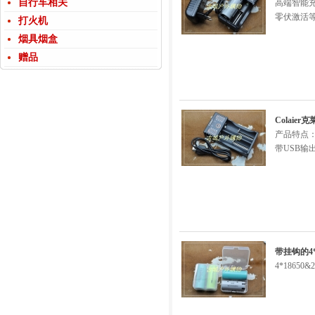
自行车相关
高端智能充
零伏激活
打火机
烟具烟盒
赠品
Colai
产品特点：
带USB
带挂钩的4*
4*18650