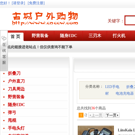
您好
！
[请登录]
[免费注册]
关键字：
野营装备
随身EDC
三刃木
打火机
首 页
点此链接进老站点！但仅供查询不能下单
折叠刀
户外直刀
分类名称：
LED手电
折叠
刀具周边
材
电池充电器
野营装备
随身EDC
总共找到
36
个商品
弹弓
1
/
2
甩棍
手电头灯
LiitoKa