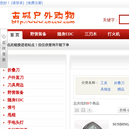
您好
！
[请登录]
[免费注册]
关键字：
野营装备
随身EDC
三刃木
打火机
首 页
点此链接进老站点！但仅供查询不能下单
折叠刀
户外直刀
分类名称：
工具
折叠刀
刀具周边
具烟盒
赠品
野营装备
随身EDC
总共找到
8
个商品
弹弓
价格
甩棍
手电头灯
SUNDIN