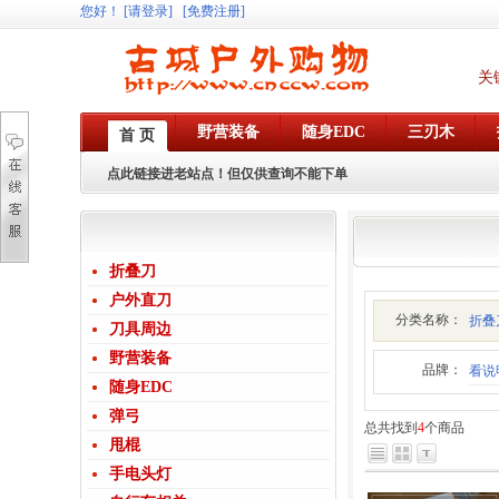
您好
！
[请登录]
[免费注册]
关
野营装备
随身EDC
三刃木
首 页
点此链接进老站点！但仅供查询不能下单
折叠刀
户外直刀
分类名称：
折叠
刀具周边
野营装备
品牌：
看说
随身EDC
弹弓
总共找到
4
个商品
甩棍
手电头灯