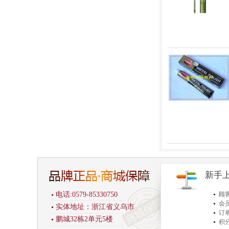
新手
电话:0579-85330750
顾
会
实体地址：浙江省义乌市
订
鹏城32栋2单元5楼
积