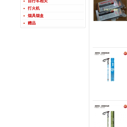
自行车相关
打火机
烟具烟盒
赠品