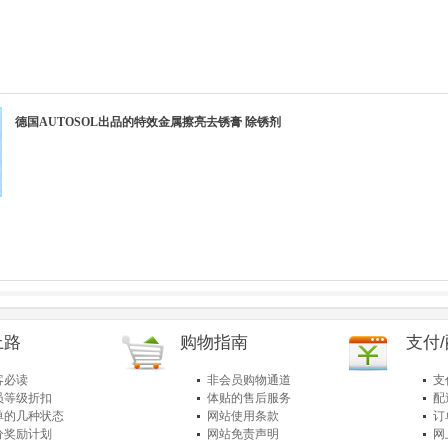
德国AUTOSOL出品的特效金属擦亮去锈膏 除锈剂
上路
购物指南
支付
客必读
非会员购物通道
支
员等级折扣
体贴的售后服务
配
单的几种状态
网站使用条款
订
分奖励计划
网站免责声明
网