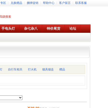
牌专区
兑换赠品
捆绑促销
帮助中心
客户留言
联系客服
高级搜索
手电头灯
杂七杂八
特价尾货
论坛
灯
自行车相关
打火机
烟具烟盒
赠品