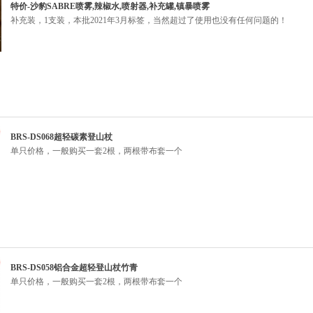
特价-沙豹SABRE喷雾,辣椒水,喷射器,补充罐,镇暴喷雾
补充装，1支装，本批2021年3月标签，当然超过了使用也没有任何问题的！
BRS-DS068超轻碳素登山杖
单只价格，一般购买一套2根，两根带布套一个
BRS-DS058铝合金超轻登山杖竹青
单只价格，一般购买一套2根，两根带布套一个