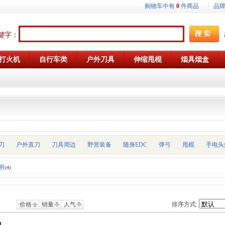
购物车中有
0
件商品
品
键字：
打火机
自行车类
户外刀具
伸缩甩棍
烟具烟盒
刀
户外直刀
刀具周边
野营装备
随身EDC
弹弓
甩棍
手电头
明
(4)
价格
销量
人气
排序方式: