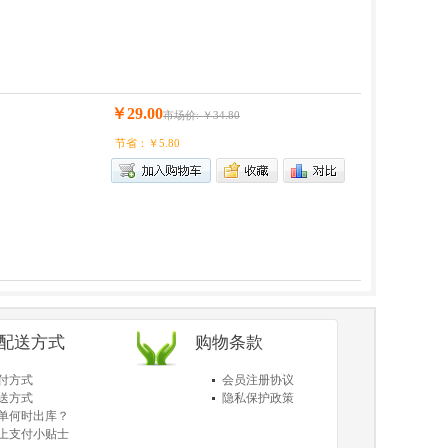
￥29.00
市场价: ￥34.80
节省：￥5.80
/配送方式
购物条款
付方式
会员注册协议
送方式
隐私保护政策
单何时出库？
上支付小贴士